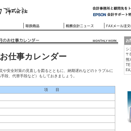
お
シ
月のお仕事カレンダー
〒8
熊
TE
FA
防災や安全対策の見直しを図るとともに、納期遅れなどのトラブルに
絡手段、代替手段など）もしておきましょう。
項 目