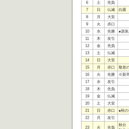
6
土
先負
7
日
仏滅
白露
8
月
大安
9
火
赤口
10
水
先勝
●源
11
木
友引
12
金
先負
13
土
仏滅
14
日
大安
15
月
赤口
敬老
16
火
先勝
※新
17
水
友引
18
木
先負
19
金
仏滅
20
土
大安
21
日
赤口
●秋
22
月
友引
秋分
23
火
先負