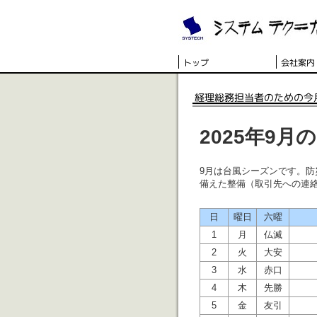
2025年9
9月は台風シーズンです。
備えた整備（取引先への連
日
曜日
六曜
1
月
仏滅
2
火
大安
3
水
赤口
4
木
先勝
5
金
友引