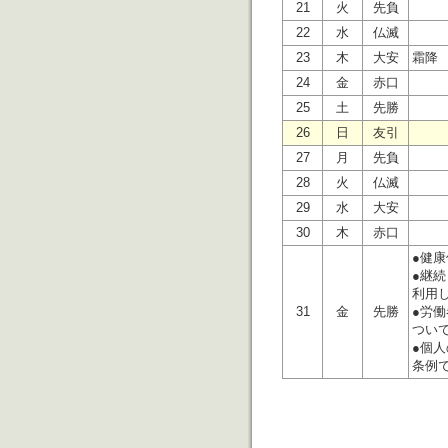
21
火
先負
22
水
仏滅
23
木
大安
霜降
24
金
赤口
25
土
先勝
26
日
友引
27
月
先負
28
火
仏滅
29
水
大安
30
木
赤口
●健
●継
利用
31
金
先勝
●労
つい
●個
条例