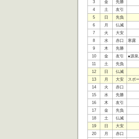
3
金
先勝
4
土
友引
5
日
先負
6
月
仏滅
7
火
大安
8
水
赤口
寒露
9
木
先勝
10
金
友引
●源
11
土
先負
12
日
仏滅
13
月
大安
スポ
14
火
赤口
15
水
先勝
16
木
友引
17
金
先負
18
土
仏滅
19
日
大安
20
月
赤口