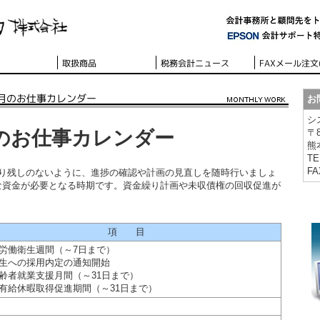
お
シ
0月のお仕事カレンダー
〒8
熊
TE
FA
やり残しのないように、進捗の確認や計画の見直しを随時行いましょ
な資金が必要となる時期です。資金繰り計画や未収債権の回収促進が
項 目
国労働衛生週間（～7日まで）
学生への採用内定の通知開始
年齢者就業支援月間（～31日まで）
次有給休暇取得促進期間（～31日まで）