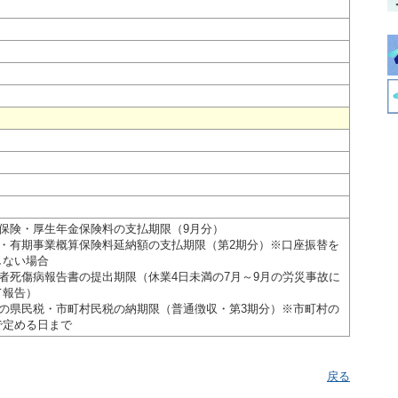
康保険・厚生年金保険料の支払期限（9月分）
続・有期事業概算保険料延納額の支払期限（第2期分）※口座振替を
しない場合
働者死傷病報告書の提出期限（休業4日未満の7月～9月の労災事故に
て報告）
人の県民税・市町村民税の納期限（普通徴収・第3期分）※市町村の
で定める日まで
戻る