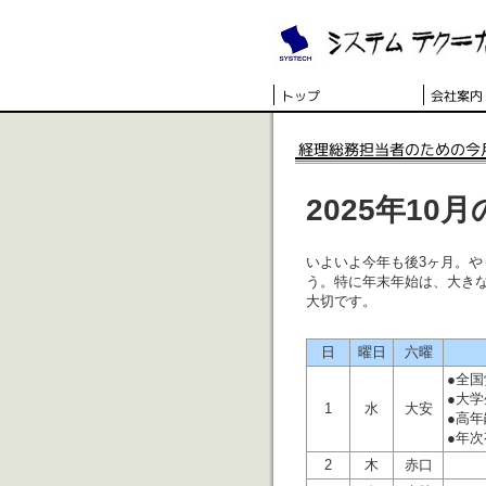
2025年1
いよいよ今年も後3ヶ月。
う。特に年末年始は、大き
大切です。
日
曜日
六曜
●全
●大
1
水
大安
●高
●年
2
木
赤口