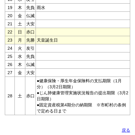
19
木
先負
雨水
20
金
仏滅
21
土
大安
22
日
赤口
23
月
先勝
天皇誕生日
24
火
友引
25
水
先負
26
木
仏滅
27
金
大安
●健康保険・厚生年金保険料の支払期限（1月
分）（3月2日期限）
●じん肺健康管理実施状況報告の提出期限（3月2
28
土
赤口
日期限）
●固定資産税第4期分の納期限 ※市町村の条例
で定める日まで
戻る