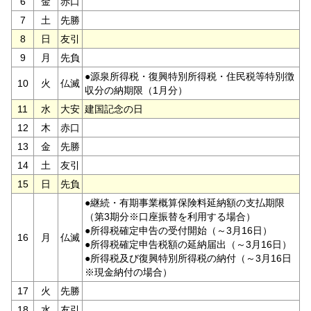
6
金
赤口
7
土
先勝
8
日
友引
9
月
先負
●源泉所得税・復興特別所得税・住民税等特別徴
10
火
仏滅
収分の納期限（1月分）
11
水
大安
建国記念の日
12
木
赤口
13
金
先勝
14
土
友引
15
日
先負
●継続・有期事業概算保険料延納額の支払期限
（第3期分※口座振替を利用する場合）
●所得税確定申告の受付開始（～3月16日）
16
月
仏滅
●所得税確定申告税額の延納届出（～3月16日）
●所得税及び復興特別所得税の納付（～3月16日
※現金納付の場合）
17
火
先勝
18
水
友引