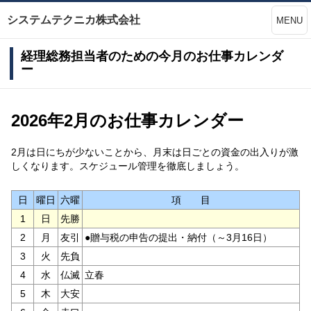
システムテクニカ株式会社
MENU
経理総務担当者のための今月のお仕事カレンダ
ー
2026年2月のお仕事カレンダー
2月は日にちが少ないことから、月末は日ごとの資金の出入りが激
しくなります。スケジュール管理を徹底しましょう。
日
曜日
六曜
項 目
1
日
先勝
2
月
友引
●贈与税の申告の提出・納付（～3月16日）
3
火
先負
4
水
仏滅
立春
5
木
大安