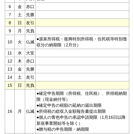
6
金
赤口
7
土
先勝
8
日
友引
9
月
先負
●源泉所得税・復興特別所得税・住民税等特別徴
10
火
仏滅
収分の納期限（2月分）
11
水
大安
12
木
赤口
13
金
先勝
14
土
友引
15
日
先負
●確定申告期限（所得税、住民税）、所得税納期
限（現金納付等）
●確定申告の税額の延納の届出期限
16
月
仏滅
●所得税の総収入金額報告書提出期限
●個人の青色申告の承認申請期限（1月16日以降
新規事業開始等を除く）
●贈与税の申告期限・納期限