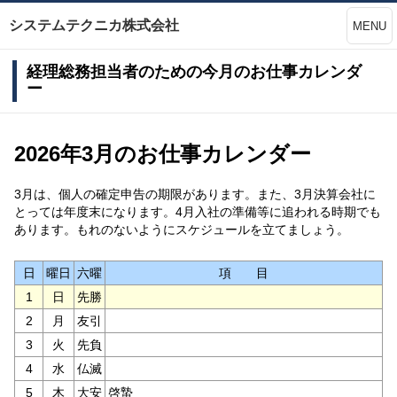
システムテクニカ株式会社
MENU
経理総務担当者のための今月のお仕事カレンダ
ー
2026年3月のお仕事カレンダー
3月は、個人の確定申告の期限があります。また、3月決算会社に
とっては年度末になります。4月入社の準備等に追われる時期でも
あります。もれのないようにスケジュールを立てましょう。
日
曜日
六曜
項 目
1
日
先勝
2
月
友引
3
火
先負
4
水
仏滅
5
木
大安
啓蟄