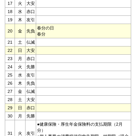
17
火
大安
18
水
赤口
19
木
友引
春分の日
20
金
先負
春分
21
土
仏滅
22
日
大安
23
月
赤口
24
火
先勝
25
水
友引
26
木
先負
27
金
仏滅
28
土
大安
29
日
赤口
30
月
先勝
●健康保険・厚生年金保険料の支払期限（2月
分）
31
火
友引