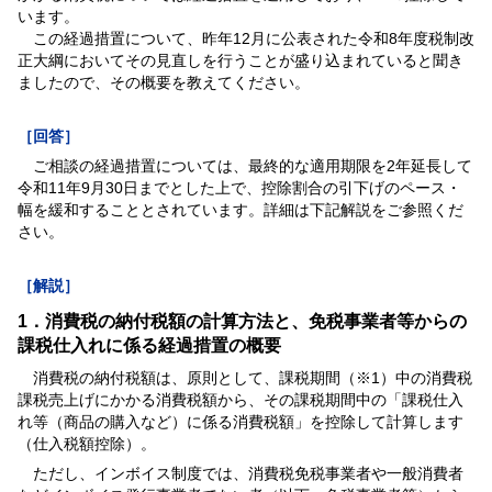
います。
この経過措置について、昨年12月に公表された令和8年度税制改
正大綱においてその見直しを行うことが盛り込まれていると聞き
ましたので、その概要を教えてください。
［回答］
ご相談の経過措置については、最終的な適用期限を2年延長して
令和11年9月30日までとした上で、控除割合の引下げのペース・
幅を緩和することとされています。詳細は下記解説をご参照くだ
さい。
［解説］
1．消費税の納付税額の計算方法と、免税事業者等からの
課税仕入れに係る経過措置の概要
消費税の納付税額は、原則として、課税期間（※1）中の消費税
課税売上げにかかる消費税額から、その課税期間中の「課税仕入
れ等（商品の購入など）に係る消費税額」を控除して計算します
（仕入税額控除）。
ただし、インボイス制度では、消費税免税事業者や一般消費者