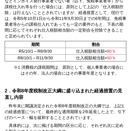
などインボイス発行事業者でない者（以下、免税事業者等）から
課税仕入れ等を行った場合には、原則として上記の「仕入税額控
除」は行えないこととされていますが、経過措置として、現行で
は、令和5年10月1日から令和11年9月30日までの6年間は、免税事
業者等からの課税仕入れであっても一定の要件のもと、下表の期
間に応じてそれぞれ仕入税額相当額の一定割合を控除できること
と定められています。
期間
割合
R5/10/1～R8/9/30
仕入税額相当額×
80％
R8/10/1～R11/9/30
仕入税額相当額×
50％
※1 消費税の課税期間は、原則として、個人事業者の場合に
はその年、法人の場合にはその事業年度となります。
2．令和8年度税制改正大綱に盛り込まれた経過措置の見
直し内容
昨年末に閣議決定された令和8年度税制改正の大綱では、上記1.
の経過措置について、最終的な適用期限を2年延長した上で、引下
げのペース・幅を緩和することとされています。
具体的には、次に掲げる期間の区分に応じ、それぞれ次に定め