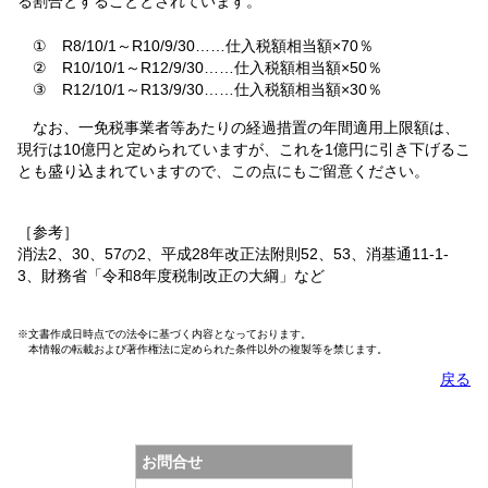
る割合とすることとされています。
① R8/10/1～R10/9/30……仕入税額相当額×70％
② R10/10/1～R12/9/30……仕入税額相当額×50％
③ R12/10/1～R13/9/30……仕入税額相当額×30％
なお、一免税事業者等あたりの経過措置の年間適用上限額は、
現行は10億円と定められていますが、これを1億円に引き下げるこ
とも盛り込まれていますので、この点にもご留意ください。
［参考］
消法2、30、57の2、平成28年改正法附則52、53、消基通11-1-
3、財務省「令和8年度税制改正の大綱」など
※文書作成日時点での法令に基づく内容となっております。
本情報の転載および著作権法に定められた条件以外の複製等を禁じます。
戻る
お問合せ