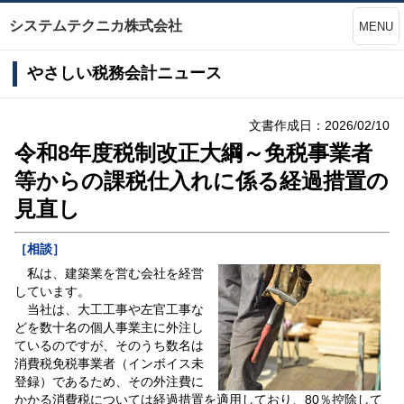
システムテクニカ株式会社
MENU
やさしい税務会計ニュース
文書作成日：2026/02/10
令和8年度税制改正大綱～免税事業者
等からの課税仕入れに係る経過措置の
見直し
［相談］
私は、建築業を営む会社を経営
しています。
当社は、大工工事や左官工事な
どを数十名の個人事業主に外注し
ているのですが、そのうち数名は
消費税免税事業者（インボイス未
登録）であるため、その外注費に
かかる消費税については経過措置を適用しており、80％控除して