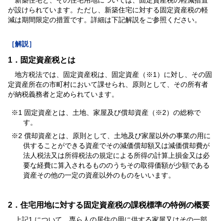
新築住宅と、その住宅用地については、固定資産税の軽減措置
が設けられています。ただし、新築住宅に対する固定資産税の軽
減は期間限定の措置です。詳細は下記解説をご参照ください。
［解説］
1．固定資産税とは
地方税法では、固定資産税は、固定資産（※1）に対し、その固
定資産所在の市町村において課せられ、原則として、その所有者
が納税義務者と定められています。
※1 固定資産とは、土地、家屋及び償却資産（※2）の総称で
す。
※2 償却資産とは、原則として、土地及び家屋以外の事業の用に
供することができる資産でその減価償却額又は減価償却費が
法人税法又は所得税法の規定による所得の計算上損金又は必
要な経費に算入されるもののうちその取得価額が少額である
資産その他の一定の資産以外のものをいいます。
2．住宅用地に対する固定資産税の課税標準の特例の概要
上記1.について、専ら人の居住の用に供する家屋又はその一部