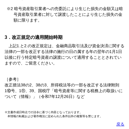
※2 暗号資産取引業者への売委託により生じた損失の金額又は暗
号資産取引業者に対して譲渡したことにより生じた損失の金
額に限ります。
3．改正規定の適用開始時期
上記1.と2.の改正規定は、金融商品取引法及び資金決済に関する
法律の一部を改正する法律の施行の日の属する年の翌年の1月1日
以後に行う特定暗号資産の譲渡について適用することとされてい
ますので、ご留意ください。
［参考］
改正措法38の2、38の3、所得税法等の一部を改正する法律附則
1⑩号、1⑪、39、国税庁「暗号資産等に関する税務上の取扱いに
ついて（情報）」（令和7年12月26日）など
※文書作成日時点での法令に基づく内容となっております。
本情報の転載および著作権法に定められた条件以外の複製等を禁じます。
戻る