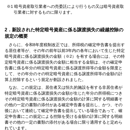
※1 暗号資産取引業者への売委託により行うもの又は暗号資産取
引業者に対するものに限ります。
2．新設された特定暗号資産に係る譲渡損失の繰越控除の
規定の概要
さらに、令和8年度税制改正では、所得税の確定申告書を提出す
る居住者等が、その年の前年以前3年内の各年において生じた特定
暗号資産に係る譲渡損失の金額（※2）を有する場合には、その特
定暗号資産に係る譲渡損失の金額に相当する金額は、その確定申
告書に係る年分の特定暗号資産に係る譲渡所得等の金額を限度と
して、その年分のその特定暗号資産に係る譲渡所得等の金額の計
算上控除するという規定が創設されました。
なお、この規定は、居住者又は恒久的施設を有する非居住者が
特定暗号資産に係る譲渡損失の金額が生じた年分の所得税につき
その特定暗号資産に係る譲渡損失の金額の計算に関する明細書そ
の他の一定の書類の添付がある確定申告書を提出し、かつ、その
後において連続して確定申告書を提出している場合であって、確
定申告書にこの規定による控除を受ける金額の計算に関する明細
書その他の一定の書類の添付がある場合に限り適用すると定めら
れています。