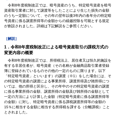
令和8年度税制改正では、暗号資産のうち、特定暗号資産を暗号
資産取引業者に対して譲渡等をしたことにより生じた損失の金額
のうち一定額について、その年の翌年以後3年内の各年分の特定暗
号資産に係る譲渡所得等の金額からの繰越控除を可能とする規定
が創設されました。詳細は下記解説をご参照ください。
［解説］
1．令和8年度税制改正による暗号資産取引の課税方式の
変更内容の概要
令和8年度税制改正では、所得税法上、居住者又は恒久的施設を
有する非居住者が、暗号資産（その名称が金融商品取引業者登録
簿に登録されているものその他の一定のものに限ります。以下
「特定暗号資産」といいます）の譲渡（※1）をした場合には、そ
の特定暗号資産の譲渡による事業所得、譲渡所得及び雑所得につ
いては、他の所得と区分し、その年中のその特定暗号資産の譲渡
に係る事業所得の金額、譲渡所得の金額及び雑所得の金額として
一定の方法により計算した金額（特定暗号資産に係る譲渡所得等
の金額）に対し、特定暗号資産に係る課税譲渡所得等の金額の
15％に相当する金額に相当する所得税を課する（分離課税）こと
とされました。