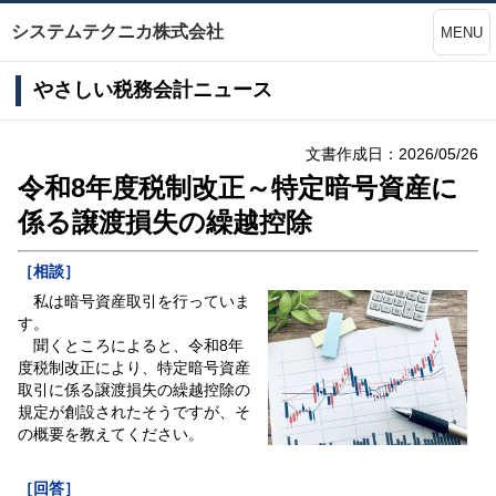
システムテクニカ株式会社
MENU
やさしい税務会計ニュース
文書作成日：2026/05/26
令和8年度税制改正～特定暗号資産に
係る譲渡損失の繰越控除
［相談］
私は暗号資産取引を行っていま
す。
聞くところによると、令和8年
度税制改正により、特定暗号資産
取引に係る譲渡損失の繰越控除の
規定が創設されたそうですが、そ
の概要を教えてください。
［回答］