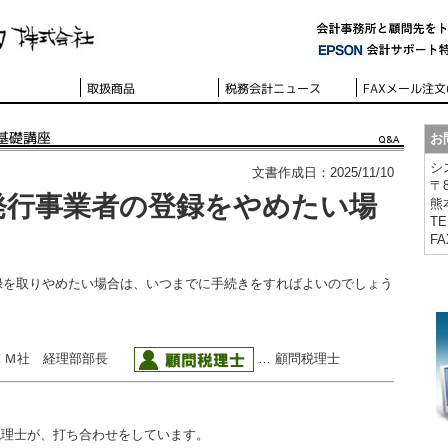
お
シ
文書作成日：2025/11/10
〒8
発行事業者の登録をやめたい場
熊
TE
FA
録を取りやめたい場合は、いつまでに手続きをすればよいのでしょう
 Ｍ社 経理部部長
… 顧問税理士
税理士が、打ち合わせをしています。