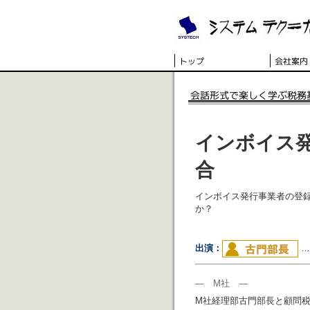
インボイス
合
インボイス発行事業者の登
か？
出演：
…
― M社 ―
M社経理部古門部長と顧問