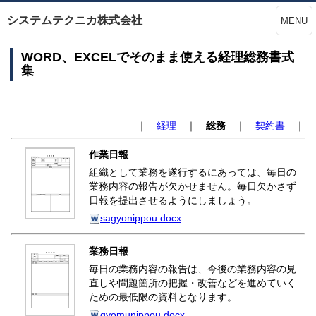
システムテクニカ株式会社
MENU
WORD、EXCELでそのまま使える経理総務書式
集
｜
経理
｜
総務
｜
契約書
｜
作業日報
組織として業務を遂行するにあっては、毎日の
業務内容の報告が欠かせません。毎日欠かさず
日報を提出させるようにしましょう。
sagyonippou.docx
業務日報
毎日の業務内容の報告は、今後の業務内容の見
直しや問題箇所の把握・改善などを進めていく
ための最低限の資料となります。
gyomunippou.docx